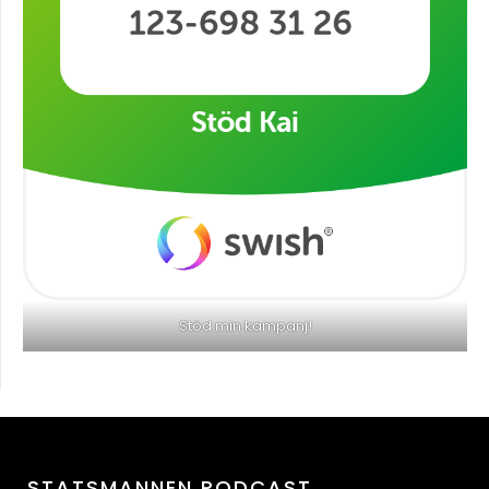
Stöd min kampanj!
STATSMANNEN PODCAST