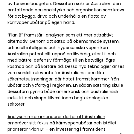
av försvarsbudgeten. Dessutom saknar Australien den
omfattande personalstyrka och organisation som krävs
för att bygga, driva och underhålla en flotta av
kärnvapenubåtar på egen hand.
”Plan B” framstår i analysen som ett mer attraktivt
alternativ. Genom att satsa på obemannade system,
artificiell intelligens och hypersoniska vapen kan
Australien potentiellt uppnå en likvärdig, eller till och
med bättre, defensiv förmåga till en betydligt lägre
kostnad och på kortare tid. Dessa nya teknologier anses
vara särskilt relevanta för Australiens specifika
säkerhetsutmaningar, där hotet främst kommer från
ubåtar och ytfartyg i regionen. En sådan satsning skulle
dessutom gynna både amerikansk och australiensisk
industri, och skapa tillväxt inom högteknologiska
sektorer.
Analysen rekommenderar därför att Australien
omprövar sitt fokus på kärnvapenubåtar och istället
prioriterar ”Plan B” – en investering i framtidens