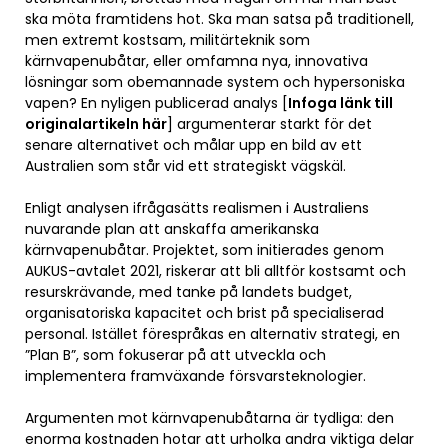
ska möta framtidens hot. Ska man satsa på traditionell,
men extremt kostsam, militärteknik som
kärnvapenubåtar, eller omfamna nya, innovativa
lösningar som obemannade system och hypersoniska
vapen? En nyligen publicerad analys [
Infoga länk till
originalartikeln här
] argumenterar starkt för det
senare alternativet och målar upp en bild av ett
Australien som står vid ett strategiskt vägskäl.
Enligt analysen ifrågasätts realismen i Australiens
nuvarande plan att anskaffa amerikanska
kärnvapenubåtar. Projektet, som initierades genom
AUKUS-avtalet 2021, riskerar att bli alltför kostsamt och
resurskrävande, med tanke på landets budget,
organisatoriska kapacitet och brist på specialiserad
personal. Istället förespråkas en alternativ strategi, en
”Plan B”, som fokuserar på att utveckla och
implementera framväxande försvarsteknologier.
Argumenten mot kärnvapenubåtarna är tydliga: den
enorma kostnaden hotar att urholka andra viktiga delar