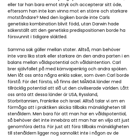
eller tar han bara emot stryk och accepterar sitt öde,
eftersom han inte kan vinna mot en större och starkare
motståndare? Med den logiken borde inte Carls
genetiska kombination blivit född, utan Darwin hade
säkerställt att den genetiska predispositionen borde ha
försvunnit i tidigare släktled.
Samma sak gäller mellan stater. Alltså, man behöver
inte vara lika stark eller starkare än den andra parten i en
balans mellan våldspotential och våldsintention. Carl
brer självfallet på med kärnvapenkrig och andra spöken.
Men låt oss anta några enkla saker, som även Carl borde
förstå. För det första, så finns det MÅNGA länder med
tillräcklig potential att slå ut den civiliserade världen. Lått
oss anta att dessa länder är USA, Ryssland,
Storbritannien, Frankrike och Israel. Alltså talar vi om en
förmåga att i praktiken skicka tillbaks mänskligheten till
stenåldern. Men bara för att man har en våldspotential,
så behöver det inte innebära att man har en vilja att just
genomföra detta. För just att föra tillbaks mänskligheten
till stenåldern ligger nog sannolikt inte i någon av de