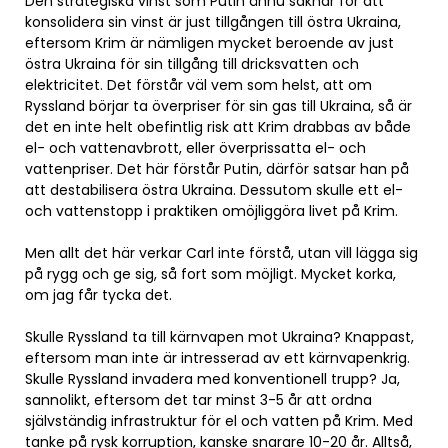
Den strategiska vinst som Putin ännu saknar för att
konsolidera sin vinst är just tillgången till östra Ukraina,
eftersom Krim är nämligen mycket beroende av just
östra Ukraina för sin tillgång till dricksvatten och
elektricitet. Det förstår väl vem som helst, att om
Ryssland börjar ta överpriser för sin gas till Ukraina, så är
det en inte helt obefintlig risk att Krim drabbas av både
el- och vattenavbrott, eller överprissatta el- och
vattenpriser. Det här förstår Putin, därför satsar han på
att destabilisera östra Ukraina. Dessutom skulle ett el-
och vattenstopp i praktiken omöjliggöra livet på Krim.
Men allt det här verkar Carl inte förstå, utan vill lägga sig
på rygg och ge sig, så fort som möjligt. Mycket korka,
om jag får tycka det.
Skulle Ryssland ta till kärnvapen mot Ukraina? Knappast,
eftersom man inte är intresserad av ett kärnvapenkrig.
Skulle Ryssland invadera med konventionell trupp? Ja,
sannolikt, eftersom det tar minst 3-5 år att ordna
självständig infrastruktur för el och vatten på Krim. Med
tanke på rysk korruption, kanske snarare 10-20 år. Alltså,