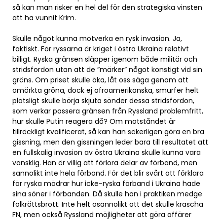
så kan man risker en hel del för den strategiska vinsten
att ha vunnit Krim.
Skulle något kunna motverka en rysk invasion. Ja,
faktiskt. För ryssarna är kriget i östra Ukraina relativt
billigt. Ryska gränsen släpper igenom både militär och
stridsfordon utan att de ”märker” något konstigt vid sin
gräns. Om priset skulle öka, låt oss säga genom att
omärkta gröna, dock ej afroamerikanska, smurfer helt
plötsligt skulle börja skjuta sönder dessa stridsfordon,
som verkar passera gränsen från Ryssland problemfritt,
hur skulle Putin reagera då? Om motståndet är
tillräckligt kvalificerat, så kan han säkerligen göra en bra
gissning, men den gissningen leder bara till resultatet att
en fullskalig invasion av östra Ukraina skulle kunna vara
vansklig. Han är villig att förlora delar av förband, men
sannolikt inte hela förband. För det blir svårt att förklara
för ryska mödrar hur icke-ryska förband i Ukraina hade
sina söner i förbanden. Då skulle han i praktiken medge
folkrättsbrott. Inte helt osannolikt att det skulle krascha
FN, men också Ryssland möjligheter att göra affärer