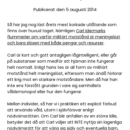
Publicerat den 5 augusti 2014
Så har jag nog läst årets mest korkade utlåtande som
finns över huvud taget. Nämligen
Carl Idermarks
flummerier om varför militärt motstånd är meningslöst
och bara slöseri med både pengar och resurser
.
Carl är kort och gott antagligen lågintelligent, eller går
på substanser som medför att hjärnan inte fungerar
helt normalt. Enligt hans tes är all form av militärt
motstånd helt meningslöst, eftersom man ändå förlorar
ett krig mot en starkare motståndare. Men då har han
inte ens förstått grunden i vare sig samhällets
våldsmonopol eller hur den fungerar.
Mellan individer, så har vi i praktiken ett explicit förbud
att använda våld, utom i självförsvar enligt
nödvärnsrätten. Om Carl blir anfallen av en större kille,
betyder det då att Carl väljer att INTE nyttja sin lagenliga
nödvärnsrätt för att värja sig själv och eventuella barn,