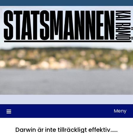
Hoppa
till
innehåll
Meny
Darwin är inte tillräckligt effektiv……