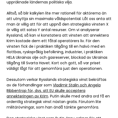
uppräknade ländernas politiska vilja.
Alltså, så blir kalkylen lite mer rationell för aktörerna än
att utnyttja sin maximala våldspotential. Låt oss anta att
man är villig att för att uppnå den strategiska vinsten X
är villig att satsa Y antal resurser. Om vi analyserar
Ryssland, så kan vi konstatera att vinsten att annektera
Krim kostade dem ett fåtal operatörers liv. För den
vinsten fick de i praktiken tillgång till en halvö med en
flottbas, ryskspråkig befolkning, industrier, i praktiken
HELA Ukrainas olje och gasreserver, blockad av Ukrainas
tillgång till Svarta Havet. Kort och gott, så var priset
väldigt lågt för att genomföra just den operationen.
Dessutom verkar Rysslands strategiska vinst bekräftas
av de förhandlingar som
Vladimir Stalin och Angela
Ribbentrop för, dvs. att EU skulle acceptera
annekteringen av Krim
. Putin skulle med andra ord få en
ordentlig strategisk vinst nästan gratis. Förutom lite
militärövningar, som han ändå tänkte genomföra.