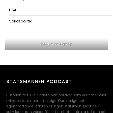
USA
Världspolitik
Stöd min kampanj!
STATSMANNEN PODCAST
Historien är full av ledare och politiker som varit mer eller
mindre statsmannamässiga. Den närige och
egenmättande ledaren är ingen statsman. Blott den
som leder och verkar för sitt ämbetes tänkta roll och gör