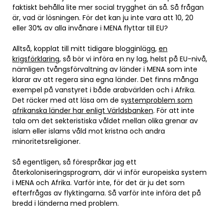
faktiskt behålla lite mer social trygghet än så. Så frågan
är, vad är lösningen. För det kan ju inte vara att 10, 20
eller 30% av alla invånare i MENA flyttar till EU?
Alltså, kopplat till mitt tidigare blogginlägg,
en
krigsförklaring
, så bör vi införa en ny lag, helst på EU-nivå,
nämligen tvångsförvaltning av länder i MENA som inte
klarar av att regera sina egna länder. Det finns många
exempel på vanstyret i både arabvärlden och i Afrika.
Det räcker med att läsa om de s
ystemproblem som
afrikanska länder har enligt Världsbanken
. För att inte
tala om det sekteristiska våldet mellan olika grenar av
islam eller islams våld mot kristna och andra
minoritetsreligioner.
Så egentligen, så förespråkar jag ett
återkoloniseringsprogram, där vi inför europeiska system
i MENA och Afrika. Varför inte, för det är ju det som
efterfrågas av flyktingarna. Så varför inte införa det på
bredd i länderna med problem.