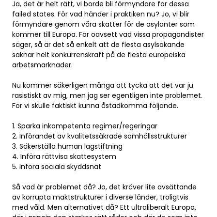
Ja, det är helt rätt, vi borde bli förmyndare för dessa
failed states. För vad händer i praktiken nu? Jo, vi blir
förmyndare genom våra skatter för de asylanter som
kommer till Europa. För oavsett vad vissa propagandister
säger, så är det så enkelt att de flesta asylsökande
saknar helt konkurrenskraft på de flesta europeiska
arbetsmarknader.
Nu kommer säkerligen många att tycka att det var ju
rasistiskt av mig, men jag ser egentligen inte problemet.
För vi skulle faktiskt kunna åstadkomma följande.
1. Sparka inkompetenta regimer/regeringar
2. Införandet av kvalitetssäkrade samhällsstrukturer
3. Säkerställa human lagstiftning
4. Införa rättvisa skattesystem
5. Införa sociala skyddsnät
Så vad är problemet då? Jo, det kräver lite avsättande
av korrupta maktstrukturer i diverse länder, troligtvis
med våld. Men alternativet då? Ett ultraliberalt Europa,