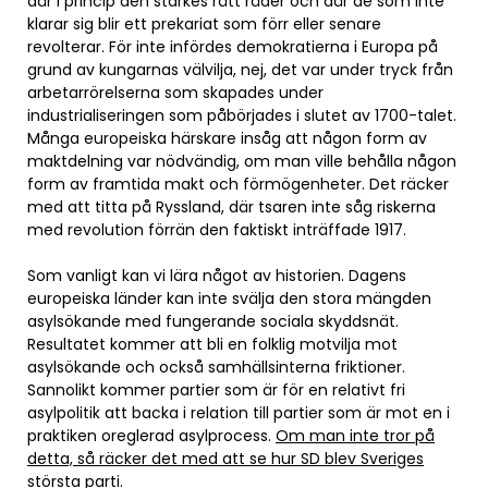
där i princip den starkes rätt råder och där de som inte
klarar sig blir ett prekariat som förr eller senare
revolterar. För inte infördes demokratierna i Europa på
grund av kungarnas välvilja, nej, det var under tryck från
arbetarrörelserna som skapades under
industrialiseringen som påbörjades i slutet av 1700-talet.
Många europeiska härskare insåg att någon form av
maktdelning var nödvändig, om man ville behålla någon
form av framtida makt och förmögenheter. Det räcker
med att titta på Ryssland, där tsaren inte såg riskerna
med revolution förrän den faktiskt inträffade 1917.
Som vanligt kan vi lära något av historien. Dagens
europeiska länder kan inte svälja den stora mängden
asylsökande med fungerande sociala skyddsnät.
Resultatet kommer att bli en folklig motvilja mot
asylsökande och också samhällsinterna friktioner.
Sannolikt kommer partier som är för en relativt fri
asylpolitik att backa i relation till partier som är mot en i
praktiken oreglerad asylprocess.
Om man inte tror på
detta, så räcker det med att se hur SD blev Sveriges
största parti
.