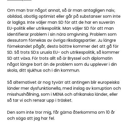
Om man tror något annat, så är man antagligen naiv,
obildad, obotlig optimist eller går på substanser som inte
är lagliga. Inte väljer man SD för att de har en suverän
EU-politik eller utrikespolitik. Man väljer SD för att man
identifierar problem i sin nära omgivning. Problem som
dessutom förnekas av övriga riksdagspartier. Ju längre
förnekandet pågår, desto bättre kommer det att gå för
SD. Så trots SD:s urusla EU- och utrikespolitik, så kommer
SD att växa. För trots allt så är Bryssel och diplomatin
något längre bort än de problem som du upplever i din
skola, ditt sjukhus och i din kommun.
Så alternativet är nog tyvärr att antingen blir europeiska
länder mer dysfunktionella, med inslag av korruption och
misshushållning, som i MENA och afrikanska länder, eller
så tar vi och rensar upp i träsket.
Den som inte tror mig, får gärna återkomma om 10 år
och säga att jag har fel.