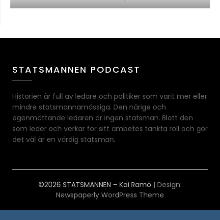
STATSMANNEN PODCAST
Historien är full av ledare och politiker som varit mer eller
mindre statsmannamässiga. Den närige och
egenmättande ledaren är ingen statsman. Blott den
som leder och verkar för sitt ämbetes tänkta roll och gör
det väl är en värdig statsman.
©2026 STATSMANNEN – Kai Rämö
| Design:
Newspaperly WordPress Theme