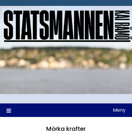
Hoppa
till
innehåll
Meny
Mörka krafter