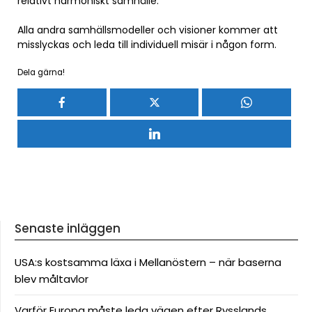
relativt harmoniskt samhälle.
Alla andra samhällsmodeller och visioner kommer att
misslyckas och leda till individuell misär i någon form.
Dela gärna!
Senaste inläggen
USA:s kostsamma läxa i Mellanöstern – när baserna
blev måltavlor
Varför Europa måste leda vägen efter Rysslands