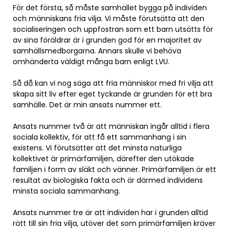
För det första, så måste samhället bygga på individen
och människans fria vilja. Vi måste förutsätta att den
socialiseringen och uppfostran som ett barn utsätts för
av sina föräldrar är i grunden god för en majoritet av
samhällsmedborgarna. Annars skulle vi behöva
omhänderta väldigt många barn enligt LVU.
Så då kan vi nog säga att fria människor med fri vilja att
skapa sitt liv efter eget tyckande är grunden för ett bra
samhälle. Det är min ansats nummer ett.
Ansats nummer två är att människan ingår alltid i flera
sociala kollektiv, för att få ett sammanhang i sin
existens. Vi förutsätter att det minsta naturliga
kollektivet är primärfamiljen, därefter den utökade
familjen i form av släkt och vänner. Primärfamiljen är ett
resultat av biologiska fakta och är därmed individens
minsta sociala sammanhang.
Ansats nummer tre är att individen har i grunden alltid
rätt till sin fria vilja, utöver det som primärfamiljen kräver