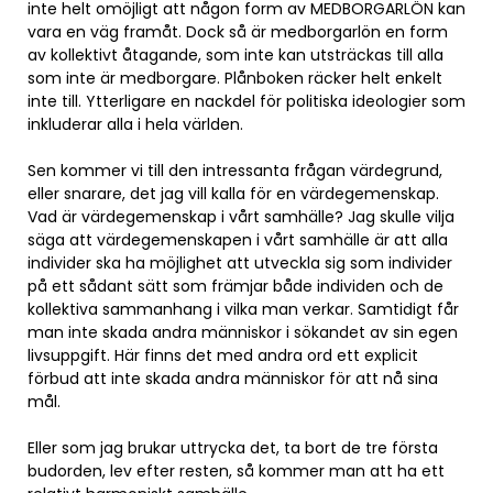
inte helt omöjligt att någon form av MEDBORGARLÖN kan
vara en väg framåt. Dock så är medborgarlön en form
av kollektivt åtagande, som inte kan utsträckas till alla
som inte är medborgare. Plånboken räcker helt enkelt
inte till. Ytterligare en nackdel för politiska ideologier som
inkluderar alla i hela världen.
Sen kommer vi till den intressanta frågan värdegrund,
eller snarare, det jag vill kalla för en värdegemenskap.
Vad är värdegemenskap i vårt samhälle? Jag skulle vilja
säga att värdegemenskapen i vårt samhälle är att alla
individer ska ha möjlighet att utveckla sig som individer
på ett sådant sätt som främjar både individen och de
kollektiva sammanhang i vilka man verkar. Samtidigt får
man inte skada andra människor i sökandet av sin egen
livsuppgift. Här finns det med andra ord ett explicit
förbud att inte skada andra människor för att nå sina
mål.
Eller som jag brukar uttrycka det, ta bort de tre första
budorden, lev efter resten, så kommer man att ha ett