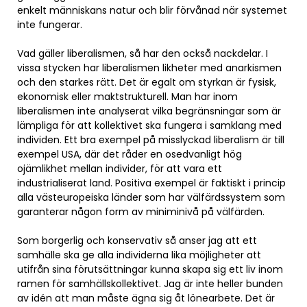
enkelt människans natur och blir förvånad när systemet
inte fungerar.
Vad gäller liberalismen, så har den också nackdelar. I
vissa stycken har liberalismen likheter med anarkismen
och den starkes rätt. Det är egalt om styrkan är fysisk,
ekonomisk eller maktstrukturell. Man har inom
liberalismen inte analyserat vilka begränsningar som är
lämpliga för att kollektivet ska fungera i samklang med
individen. Ett bra exempel på misslyckad liberalism är till
exempel USA, där det råder en osedvanligt hög
ojämlikhet mellan individer, för att vara ett
industrialiserat land. Positiva exempel är faktiskt i princip
alla västeuropeiska länder som har välfärdssystem som
garanterar någon form av miniminivå på välfärden.
Som borgerlig och konservativ så anser jag att ett
samhälle ska ge alla individerna lika möjligheter att
utifrån sina förutsättningar kunna skapa sig ett liv inom
ramen för samhällskollektivet. Jag är inte heller bunden
av idén att man måste ägna sig åt lönearbete. Det är