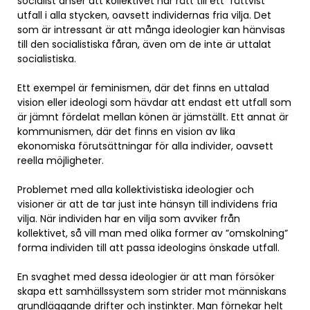
socialist anser att kollektivet har rätt till ett ”rättvist”
utfall i alla stycken, oavsett individernas fria vilja. Det
som är intressant är att många ideologier kan hänvisas
till den socialistiska fåran, även om de inte är uttalat
socialistiska.
Ett exempel är feminismen, där det finns en uttalad
vision eller ideologi som hävdar att endast ett utfall som
är jämnt fördelat mellan könen är jämställt. Ett annat är
kommunismen, där det finns en vision av lika
ekonomiska förutsättningar för alla individer, oavsett
reella möjligheter.
Problemet med alla kollektivistiska ideologier och
visioner är att de tar just inte hänsyn till individens fria
vilja. När individen har en vilja som avviker från
kollektivet, så vill man med olika former av ”omskolning”
forma individen till att passa ideologins önskade utfall.
En svaghet med dessa ideologier är att man försöker
skapa ett samhällssystem som strider mot människans
grundläggande drifter och instinkter. Man förnekar helt