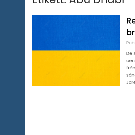
Re
br
Publ
De 
cen
frå
sän
Jar