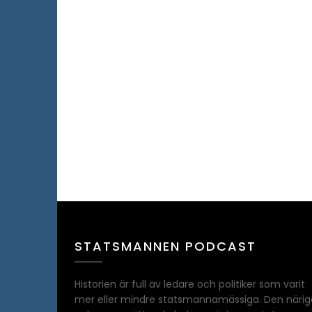
STATSMANNEN PODCAST
Historien är full av ledare och politiker som varit
mer eller mindre statsmannamässiga. Den närig