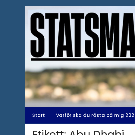
Hoppa
till
innehåll
Start
Varför ska du rösta på mig 202
Etikett:
Abu Dhabi