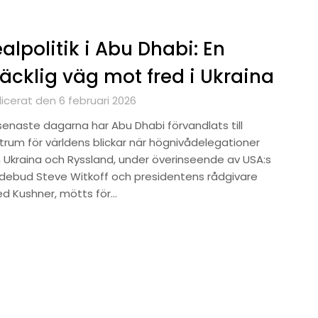
alpolitik i Abu Dhabi: En
äcklig väg mot fred i Ukraina
icerat den 6 februari 2026
senaste dagarna har Abu Dhabi förvandlats till
trum för världens blickar när högnivådelegationer
n Ukraina och Ryssland, under överinseende av USA:s
debud Steve Witkoff och presidentens rådgivare
ed Kushner, mötts för…