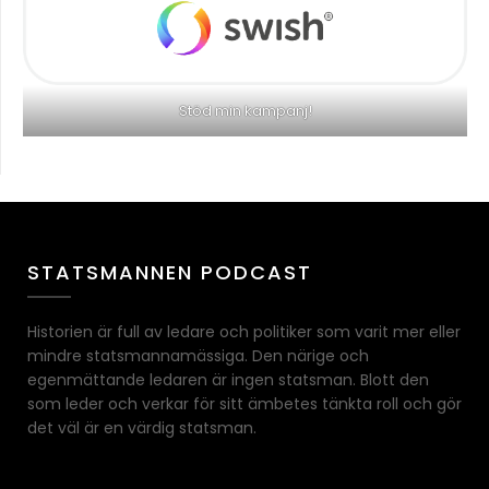
Stöd min kampanj!
STATSMANNEN PODCAST
Historien är full av ledare och politiker som varit mer eller
mindre statsmannamässiga. Den närige och
egenmättande ledaren är ingen statsman. Blott den
som leder och verkar för sitt ämbetes tänkta roll och gör
det väl är en värdig statsman.