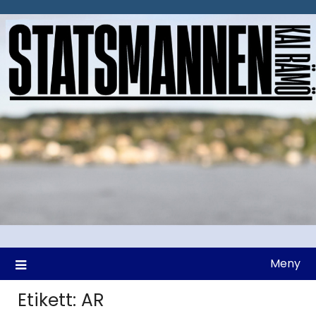
Hoppa
till
innehåll
Meny
Etikett:
AR