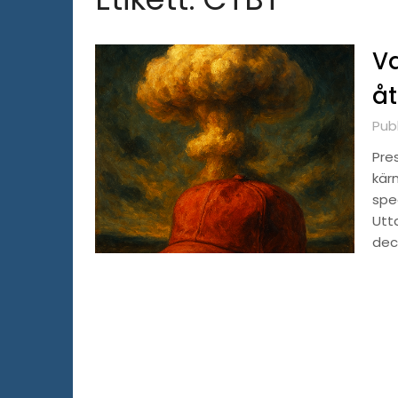
Va
åt
Pub
Pre
kärn
speg
Utt
dec