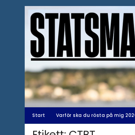
Hoppa
till
innehåll
Start
Varför ska du rösta på mig 202
Etikett:
CTBT