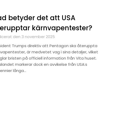
d betyder det att USA
erupptar kärnvapentester?
licerat den 3 november 2025
sident Trumps direktiv att Pentagon ska återuppta
vapentester, är medvetet vag i sina detaljer, vilket
lar bristen på officiell information från Vita huset.
alandet markerar dock en avvikelse från USA:s
ennier långa…