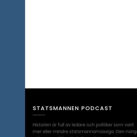
STATSMANNEN PODCAST
Historien är full av ledare och politiker som varit
mer eller mindre statsmannamässiga. Den närig