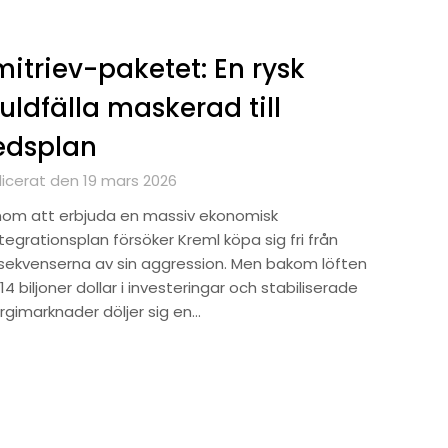
itriev-paketet: En rysk
uldfälla maskerad till
edsplan
licerat den 19 mars 2026
om att erbjuda en massiv ekonomisk
tegrationsplan försöker Kreml köpa sig fri från
sekvenserna av sin aggression. Men bakom löften
4 biljoner dollar i investeringar och stabiliserade
rgimarknader döljer sig en…