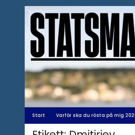
Hoppa
till
innehåll
Start
Varför ska du rösta på mig 202
Etikett:
Dmitiriev