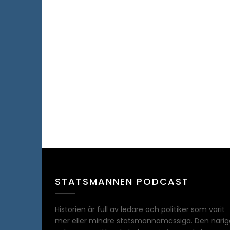
STATSMANNEN PODCAST
Historien är full av ledare och politiker som varit
mer eller mindre statsmannamässiga. Den närig