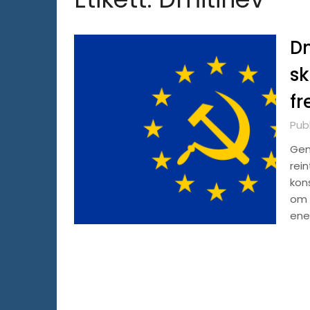
Dm
sk
fr
Pub
Gen
rein
kon
om 1
ene