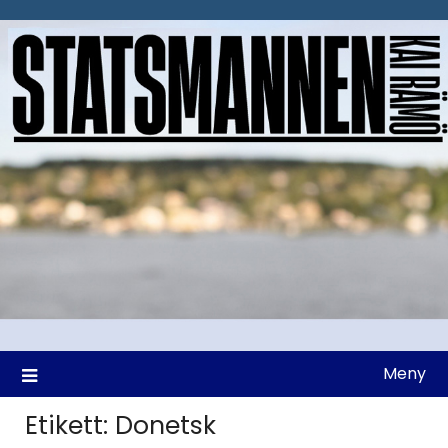
Hoppa
till
innehåll
Meny
Etikett:
Donetsk