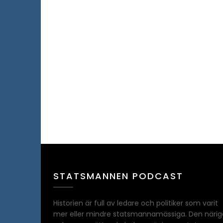
STATSMANNEN PODCAST
Historien är full av ledare och politiker som varit
mer eller mindre statsmannamässiga. Den närig