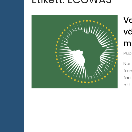
Va
vä
mi
Pub
När 
fra
far
att 