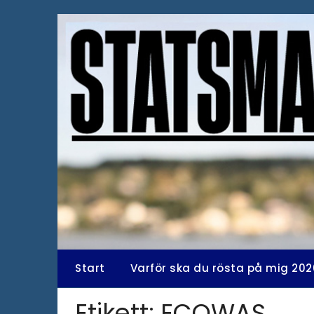
Hoppa
till
innehåll
Start
Varför ska du rösta på mig 202
Etikett:
ECOWAS