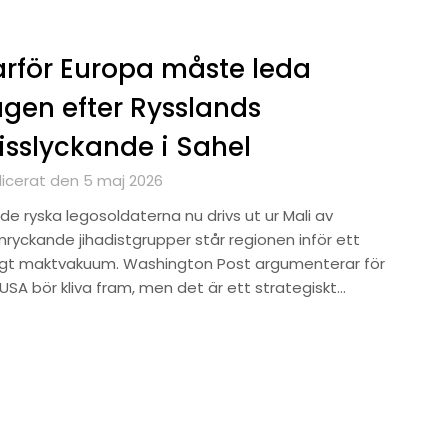
rför Europa måste leda
gen efter Rysslands
sslyckande i Sahel
licerat den 5 maj 2026
de ryska legosoldaterna nu drivs ut ur Mali av
mryckande jihadistgrupper står regionen inför ett
ligt maktvakuum. Washington Post argumenterar för
USA bör kliva fram, men det är ett strategiskt…