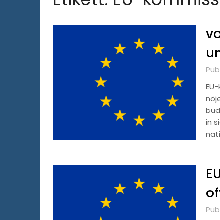
vo
un
Pub
EU-
nöj
bud
in 
nat
EU
of
Pub