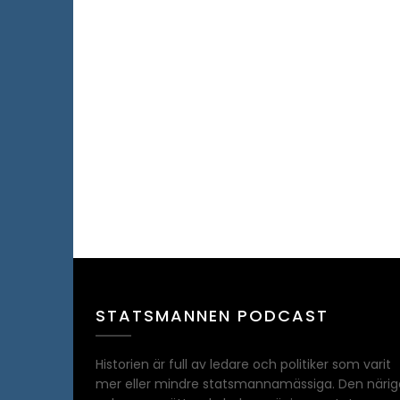
STATSMANNEN PODCAST
Historien är full av ledare och politiker som varit
mer eller mindre statsmannamässiga. Den närig