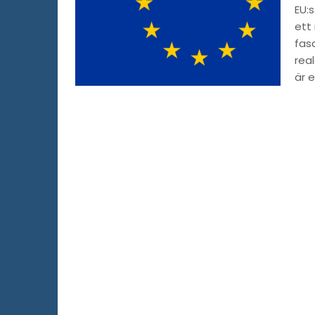
EU:
ett
fas
rea
är e