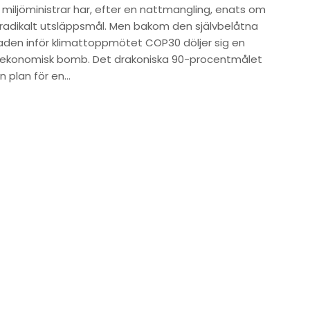
s miljöministrar har, efter en nattmangling, enats om
 radikalt utsläppsmål. Men bakom den självbelåtna
aden inför klimattoppmötet COP30 döljer sig en
lekonomisk bomb. Det drakoniska 90-procentmålet
n plan för en…