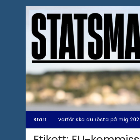
Hoppa
till
innehåll
Start
Varför ska du rösta på mig 202
Etikett:
EU-kommiss