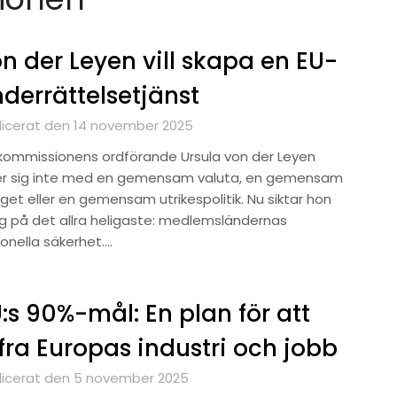
n der Leyen vill skapa en EU-
derrättelsetjänst
licerat den 14 november 2025
kommissionens ordförande Ursula von der Leyen
er sig inte med en gemensam valuta, en gemensam
get eller en gemensam utrikespolitik. Nu siktar hon
sig på det allra heligaste: medlemsländernas
ionella säkerhet….
:s 90%-mål: En plan för att
fra Europas industri och jobb
licerat den 5 november 2025