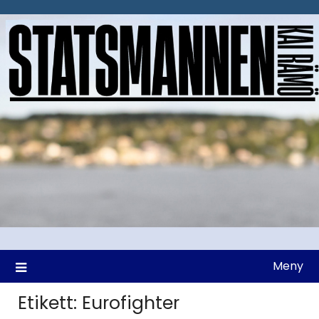
Hoppa
till
innehåll
Meny
Etikett:
Eurofighter