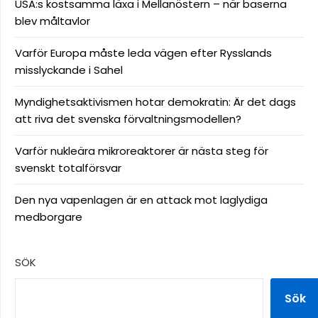
USA:s kostsamma läxa i Mellanöstern – när baserna
blev måltavlor
Varför Europa måste leda vägen efter Rysslands
misslyckande i Sahel
Myndighetsaktivismen hotar demokratin: Är det dags
att riva det svenska förvaltningsmodellen?
Varför nukleära mikroreaktorer är nästa steg för
svenskt totalförsvar
Den nya vapenlagen är en attack mot laglydiga
medborgare
SÖK
Sök