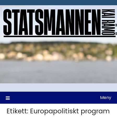
Hoppa
till
innehåll
Meny
Etikett:
Europapolitiskt program