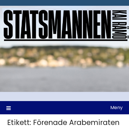
Hoppa
till
innehåll
Meny
Etikett:
Förenade Arabemiraten