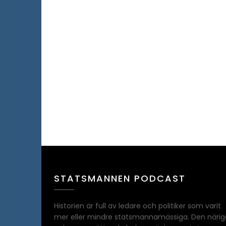
STATSMANNEN PODCAST
Historien är full av ledare och politiker som varit
mer eller mindre statsmannamässiga. Den närig