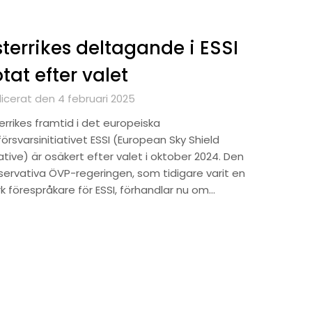
terrikes deltagande i ESSI
tat efter valet
licerat den 4 februari 2025
errikes framtid i det europeiska
försvarsinitiativet ESSI (European Sky Shield
iative) är osäkert efter valet i oktober 2024. Den
servativa ÖVP-regeringen, som tidigare varit en
k förespråkare för ESSI, förhandlar nu om…