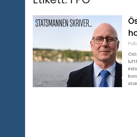
Ös
ho
Pub
Öst
luft
Init
kon
star