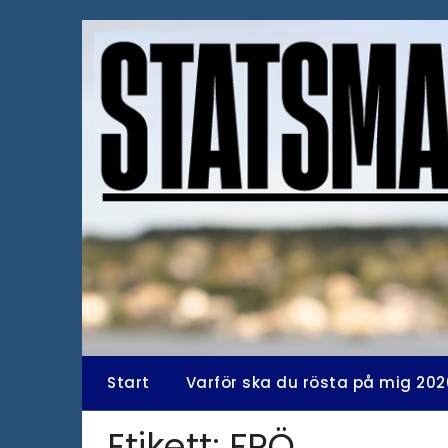
Hoppa
till
innehåll
Start
Varför ska du rösta på mig 202
Etikett:
FPÖ