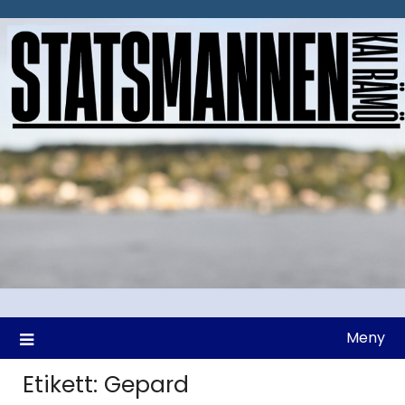
Hoppa
till
innehåll
Meny
Etikett:
Gepard