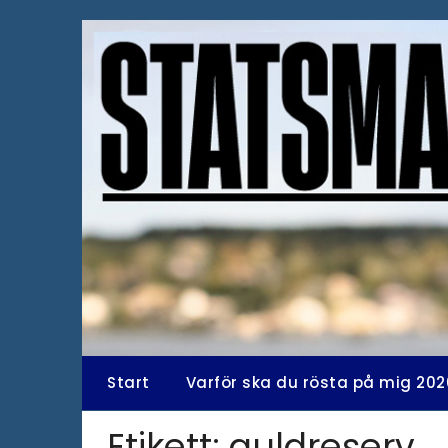
Hoppa
till
innehåll
Start
Varför ska du rösta på mig 202
Etikett:
guldreserv