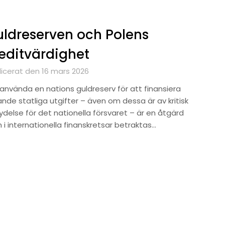
ldreserven och Polens
editvärdighet
licerat den 16 mars 2026
 använda en nations guldreserv för att finansiera
nde statliga utgifter – även om dessa är av kritisk
ydelse för det nationella försvaret – är en åtgärd
 i internationella finanskretsar betraktas…