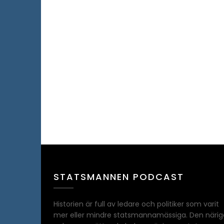
STATSMANNEN PODCAST
Historien är full av ledare och politiker som varit
mer eller mindre statsmannamässiga. Den närig