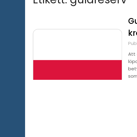
Gu
kr
Pub
Att
löpa
bet
som