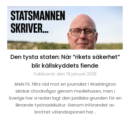
Den tysta staten: När ”rikets säkerhet”
blir källskyddets fiende
Publicerat den 19 januari 2026
ANALYS. FBI:s räd mot en journalist i Washington
skickar chockvågor genom mediehusen, men i
Sverige har vi redan lagt den juridiska grunden för en
liknande tystnadskultur. Genom införandet av
brottet utlandsspioneri har…