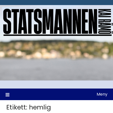
Hoppa
till
innehåll
Meny
Etikett:
hemlig