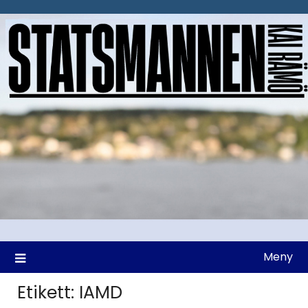
Hoppa
till
innehåll
Meny
Etikett:
IAMD