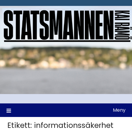
Hoppa
till
innehåll
Meny
Etikett:
informationssäkerhet