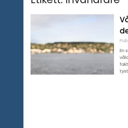
Vå
de
Pub
En 
vål
fak
tyst