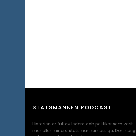
STATSMANNEN PODCAST
Historien är full av ledare och politiker som varit
mer eller mindre statsmannamässiga. Den närig