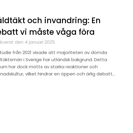
ldtäkt och invandring: En
batt vi måste våga föra
licerat den 4 januari 2025
studie från 2021 visade att majoriteten av dömda
dtäktsmän i Sverige har utländsk bakgrund. Detta
tum har dock mötts av starka reaktioner och
nadskultur, vilket hindrar en öppen och ärlig debatt…