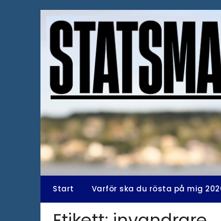
Hoppa
till
innehåll
Start
Varför ska du rösta på mig 202
Etikett:
invandrare