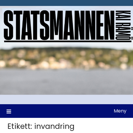
Hoppa
till
innehåll
Meny
Etikett:
invandring