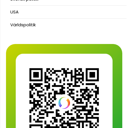
USA
Världspolitik