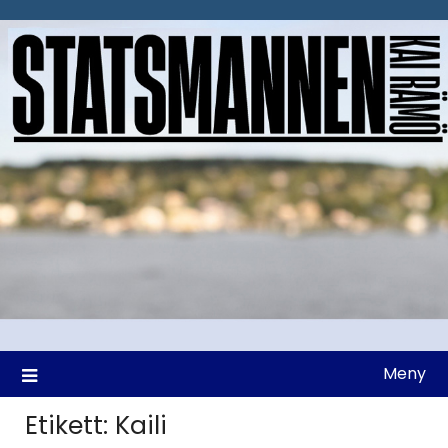
Hoppa
till
innehåll
Meny
Etikett:
Kaili