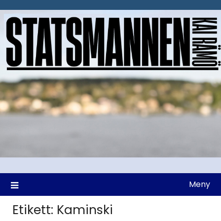
Hoppa
till
innehåll
Meny
Etikett:
Kaminski