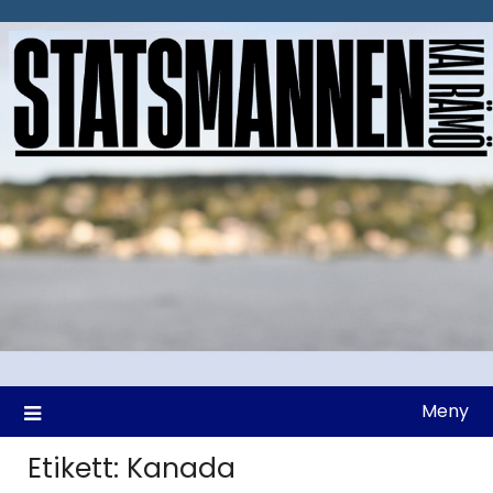
Hoppa
till
innehåll
Meny
Etikett:
Kanada