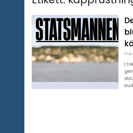
De
bl
k
Pub
I t
gen
slu
bud