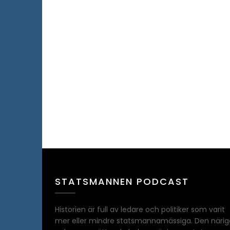
STATSMANNEN PODCAST
Historien är full av ledare och politiker som varit
mer eller mindre statsmannamässiga. Den närig