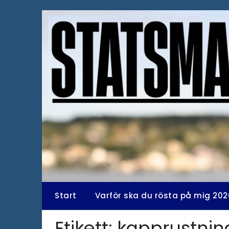
Hoppa
till
innehåll
Start
Varför ska du rösta på mig 202
Etikett:
kapprustnin