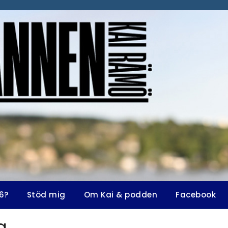
6?
Stöd mig
Om Kai & podden
Facebook
g