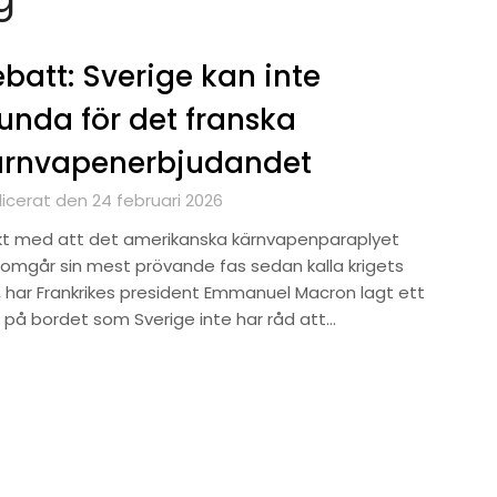
batt: Sverige kan inte
unda för det franska
ärnvapenerbjudandet
licerat den 24 februari 2026
akt med att det amerikanska kärnvapenparaplyet
omgår sin mest prövande fas sedan kalla krigets
t, har Frankrikes president Emmanuel Macron lagt ett
 på bordet som Sverige inte har råd att…