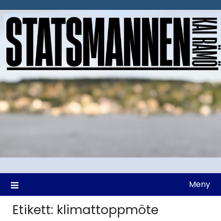
Hoppa
till
innehåll
Meny
Etikett:
klimattoppmöte