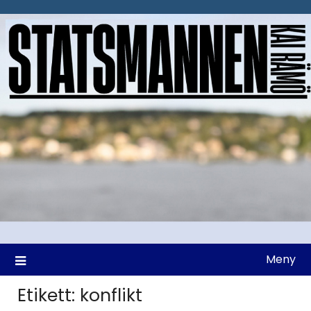
Hoppa
till
innehåll
Meny
Etikett:
konflikt