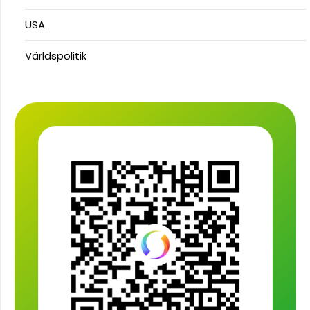
USA
Världspolitik