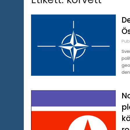
De
Ös
Pub
Sver
poli
geo
den 
No
pl
k
ro