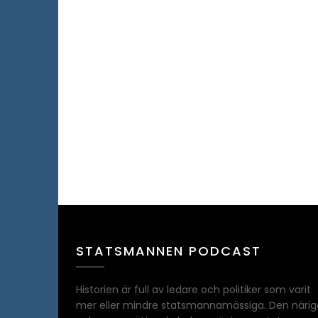
STATSMANNEN PODCAST
Historien är full av ledare och politiker som varit
mer eller mindre statsmannamässiga. Den närig