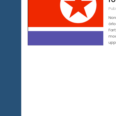
Publ
Nor
örlo
Fart
mod
upp