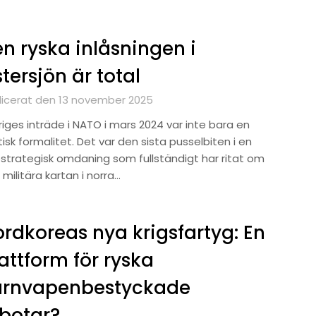
n ryska inlåsningen i
tersjön är total
licerat den 13 november 2025
iges inträde i NATO i mars 2024 var inte bara en
tisk formalitet. Det var den sista pusselbiten i en
strategisk omdaning som fullständigt har ritat om
militära kartan i norra…
rdkoreas nya krigsfartyg: En
attform för ryska
ärnvapenbestyckade
botar?