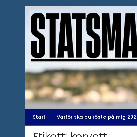
Hoppa
till
innehåll
Start
Varför ska du rösta på mig 202
Etikett:
korvett