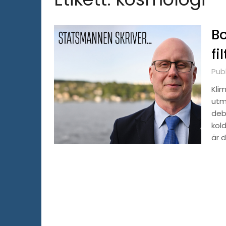
Bo
fi
Publ
Kli
utm
deb
kol
är 