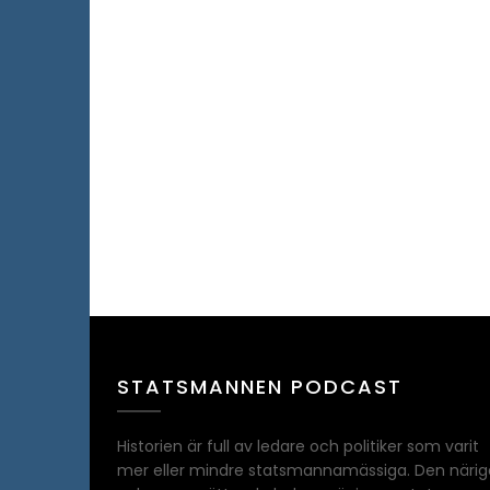
STATSMANNEN PODCAST
Historien är full av ledare och politiker som varit
mer eller mindre statsmannamässiga. Den närig