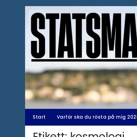
Hoppa
till
innehåll
Start
Varför ska du rösta på mig 202
Etikett:
kosmologi