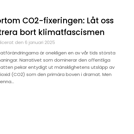
rtom CO2-fixeringen: Låt oss
ltrera bort klimatfascismen
icerat den 6 januari 2025
matförändringarna är onekligen en av vår tids största
aningar. Narrativet som dominerar den offentliga
atten pekar entydigt ut mänsklighetens utsläpp av
dioxid (CO2) som den primära boven i dramat. Men
denna…