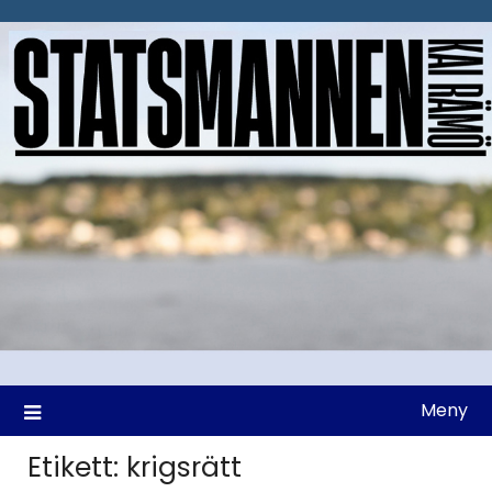
Hoppa
till
innehåll
Meny
Etikett:
krigsrätt