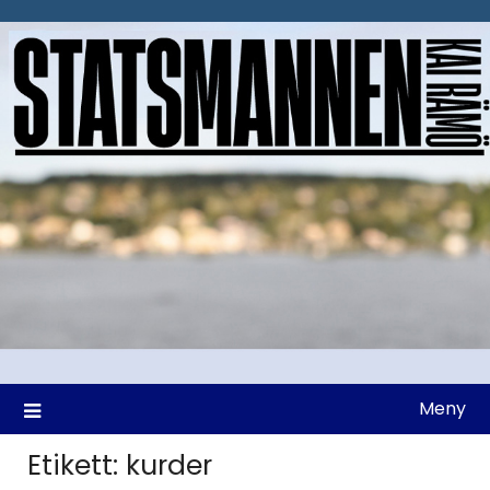
Hoppa
till
innehåll
Meny
Etikett:
kurder