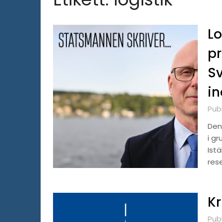
Lo
pr
S
in
Pub
Den
i gr
Istä
res
Kr
Pub