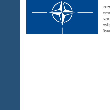
Rut
amm
Nat
nyl
Ryss