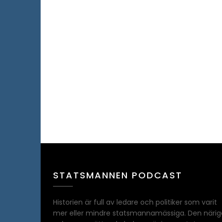
STATSMANNEN PODCAST
Historien är full av ledare och politiker som varit
mer eller mindre statsmannamässiga. Den närig