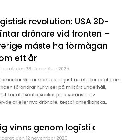
gistisk revolution: USA 3D-
intar drönare vid fronten –
verige måste ha förmågan
om ett år
licerat den 23 december 2025
 amerikanska armén testar just nu ett koncept som
unden förändrar hur vi ser på militärt underhåll.
llet för att vänta veckor på leveranser av
ervdelar eller nya drönare, testar amerikanska…
ig vinns genom logistik
licerat den 12 november 2025