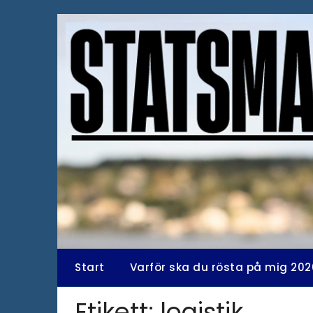
Hoppa
till
innehåll
Start
Varför ska du rösta på mig 202
Etikett:
logistik