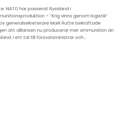
te: NATO har passerat Ryssland i
unitionsproduktion – ”Krig vinns genom logistik”
os generalsekreterare Mark Rutte bekräftade
igen att alliansen nu producerar mer ammunition än
land. I ett tal till försvarsministrar och…