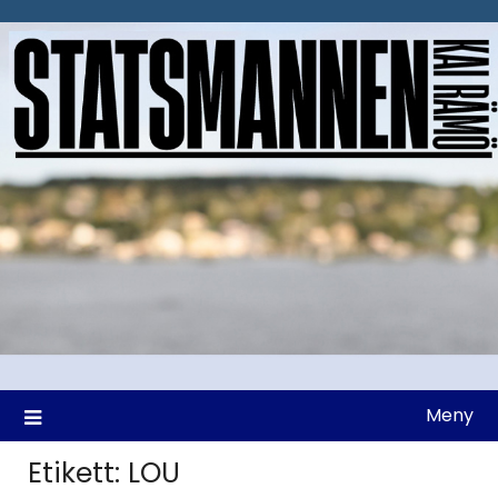
Hoppa
till
innehåll
Meny
Etikett:
LOU