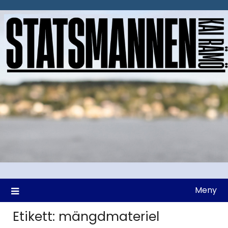
Hoppa
till
innehåll
Meny
Etikett:
mängdmateriel