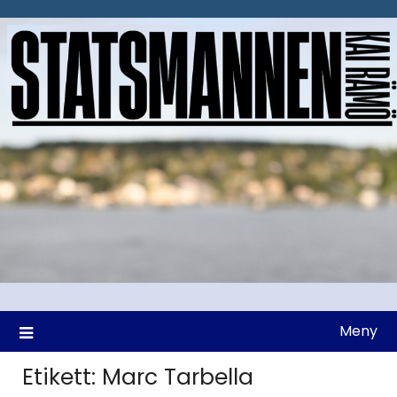
Hoppa
till
innehåll
Meny
Etikett:
Marc Tarbella