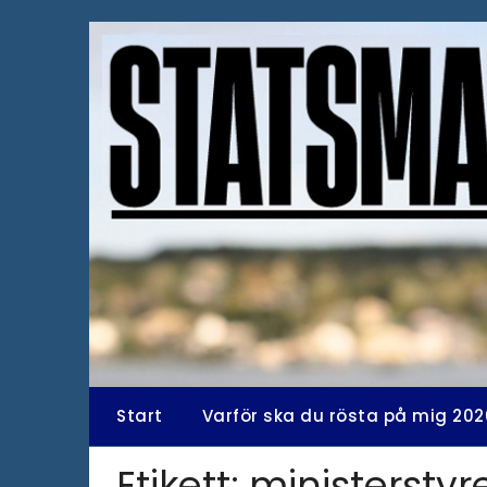
Hoppa
till
innehåll
Start
Varför ska du rösta på mig 202
Etikett:
ministerstyr