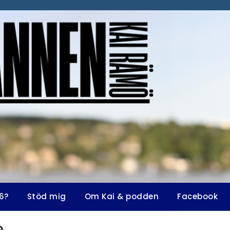
6?
Stöd mig
Om Kai & podden
Facebook
e