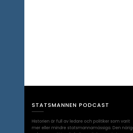
STATSMANNEN PODCAST
Historien är full av ledare och politiker som varit
mer eller mindre statsmannamässiga. Den närig