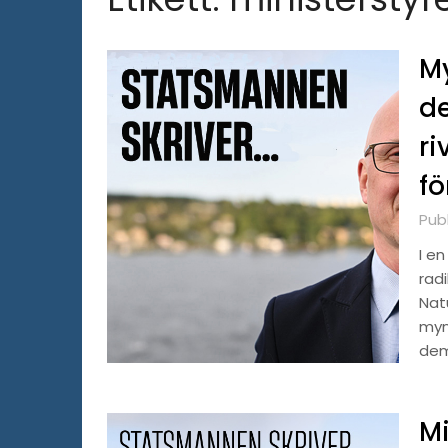
My
de
ri
fö
Publ
I en
rad
Nat
myn
dem
Mi