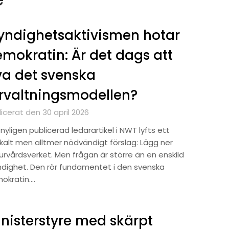
ndighetsaktivismen hotar
mokratin: Är det dags att
va det svenska
rvaltningsmodellen?
icerat den 30 april 2026
 nyligen publicerad ledarartikel i NWT lyfts ett
ikalt men alltmer nödvändigt förslag: Lägg ner
urvårdsverket. Men frågan är större än en enskild
dighet. Den rör fundamentet i den svenska
okratin….
nisterstyre med skärpt