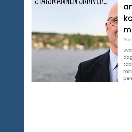
an
ko
ma
Pub
Sve
dag
tab
mini
per