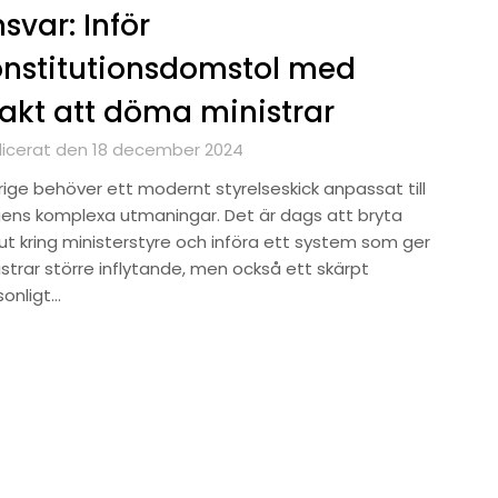
svar: Inför
nstitutionsdomstol med
kt att döma ministrar
licerat den 18 december 2024
rige behöver ett modernt styrelseskick anpassat till
ens komplexa utmaningar. Det är dags att bryta
ut kring ministerstyre och införa ett system som ger
strar större inflytande, men också ett skärpt
sonligt…