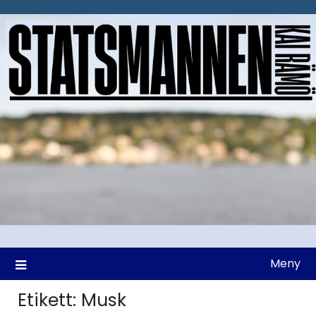
Hoppa
till
innehåll
Meny
Etikett:
Musk