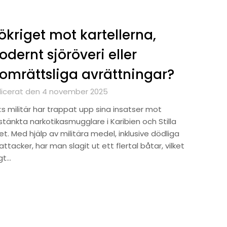
ökriget mot kartellerna,
dernt sjöröveri eller
omrättsliga avrättningar?
licerat den 4 november 2025
:s militär har trappat upp sina insatser mot
stänkta narkotikasmugglare i Karibien och Stilla
t. Med hjälp av militära medel, inklusive dödliga
attacker, har man slagit ut ett flertal båtar, vilket
gt…