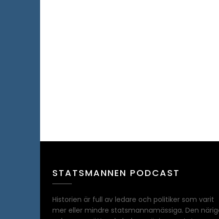
STATSMANNEN PODCAST
Historien är full av ledare och politiker som varit
mer eller mindre statsmannamässiga. Den närig