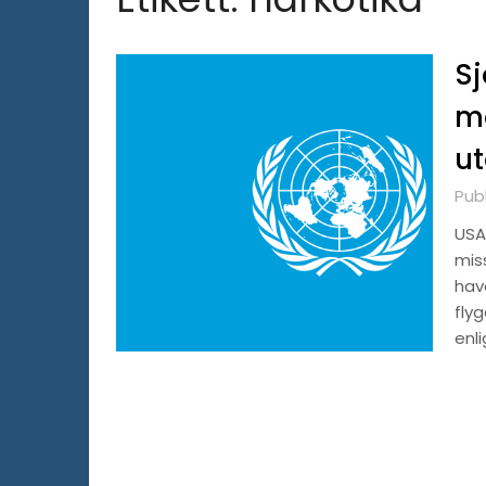
Sj
mo
ut
Pub
USA
mis
have
flyg
enli