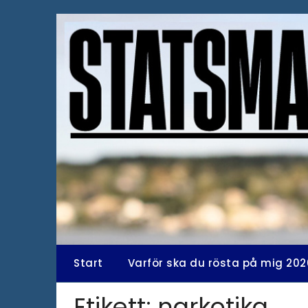
Hoppa
till
innehåll
Start
Varför ska du rösta på mig 202
Etikett:
narkotika