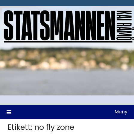
Hoppa
till
innehåll
Meny
Etikett:
no fly zone