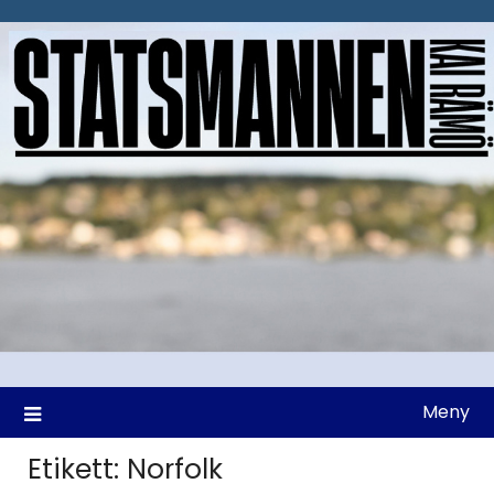
Hoppa
till
innehåll
Meny
Etikett:
Norfolk