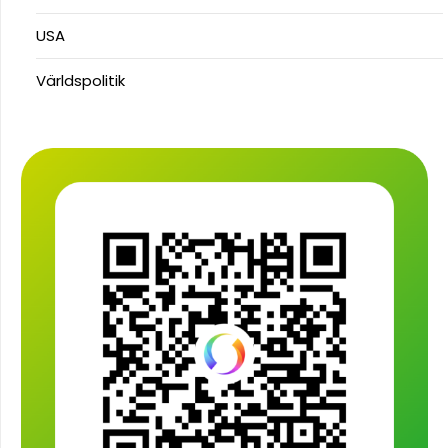
USA
Världspolitik