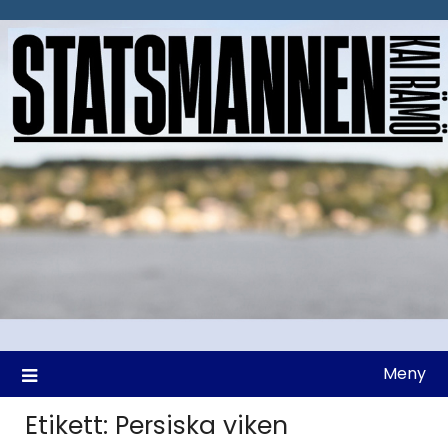
Hoppa
till
innehåll
Meny
Etikett:
Persiska viken