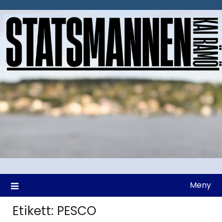
Hoppa
till
innehåll
Meny
Etikett:
PESCO