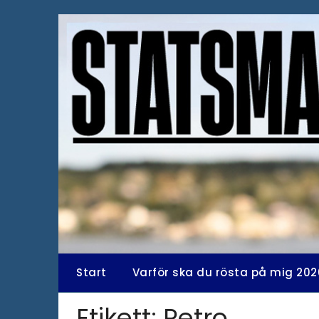
Hoppa
till
innehåll
Start
Varför ska du rösta på mig 202
Etikett:
Petro