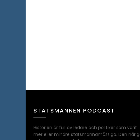
STATSMANNEN PODCAST
Historien är full av ledare och politiker som varit
mer eller mindre statsmannamässiga. Den närig