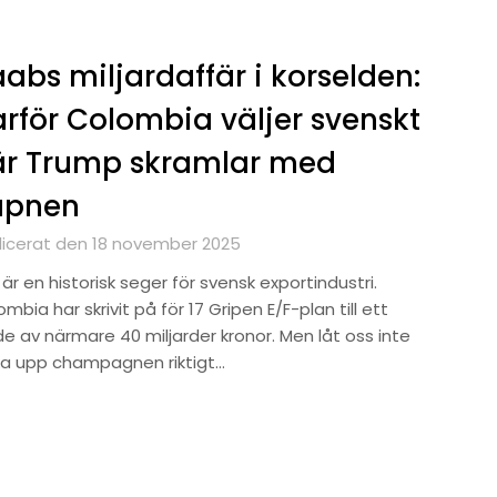
abs miljardaffär i korselden:
rför Colombia väljer svenskt
är Trump skramlar med
apnen
licerat den 18 november 2025
är en historisk seger för svensk exportindustri.
mbia har skrivit på för 17 Gripen E/F-plan till ett
de av närmare 40 miljarder kronor. Men låt oss inte
ka upp champagnen riktigt…