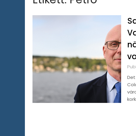
Sa
Va
n
v
Pub
Det 
Colo
vär
kor