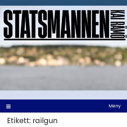
Hoppa
till
innehåll
Meny
Etikett:
railgun