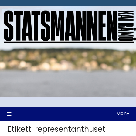
Hoppa
till
innehåll
Meny
Etikett:
representanthuset