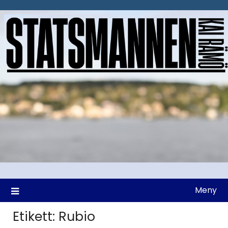
Hoppa
till
innehåll
Meny
Etikett:
Rubio