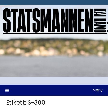
Hoppa
till
innehåll
Meny
Etikett:
S-300