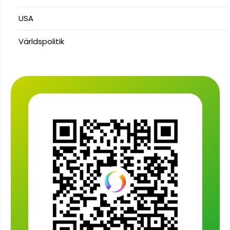
USA
Världspolitik