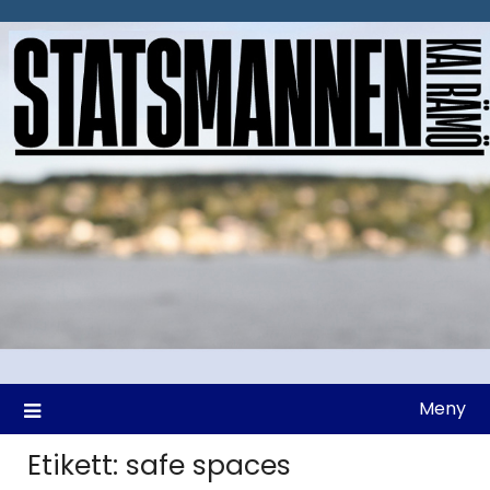
Hoppa
till
innehåll
Meny
Etikett:
safe spaces